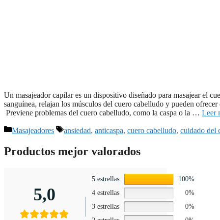
Un masajeador capilar es un dispositivo diseñado para masajear el cuer
sanguínea, relajan los músculos del cuero cabelludo y pueden ofrecer 
Previene problemas del cuero cabelludo, como la caspa o la …
Leer 
Categorías
Etiquetas
Masajeadores
ansiedad
,
anticaspa
,
cuero cabelludo
,
cuidado del 
Productos mejor valorados
5 estrellas
100%
5,0
4 estrellas
0%
3 estrellas
0%