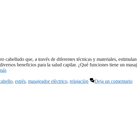
o cabelludo que, a través de diferentes técnicas y materiales, estimulan
diversos beneficios para la salud capilar. ¿Qué funciones tiene un masaj
más
cabello
,
estrès
,
masajeador elèctrico
,
relajaciòn
Deja un comentario