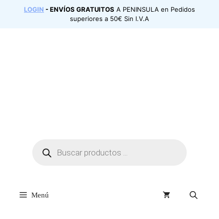
Saltar
LOGIN
- ENVÍOS GRATUITOS
A PENINSULA en Pedidos
al
superiores a 50€ Sin I.V.A
contenido
Búsqueda
de
productos
Menú