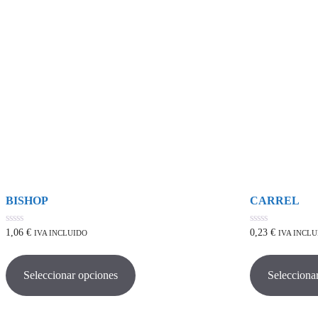
BISHOP
CARREL
0
0
1,06
€
0,23
€
IVA INCLUIDO
IVA INCL
de
de
Este
5
5
producto
tiene
Seleccionar opciones
Selecciona
múltiples
variantes.
Las