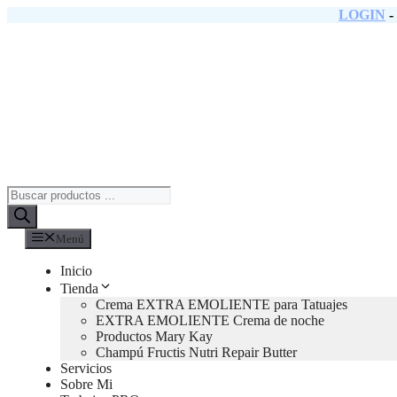
Saltar
LOGIN
-
al
contenido
Búsqueda
de
productos
Menú
Inicio
Tienda
Crema EXTRA EMOLIENTE para Tatuajes
EXTRA EMOLIENTE Crema de noche
Productos Mary Kay
Champú Fructis Nutri Repair Butter
Servicios
Sobre Mi