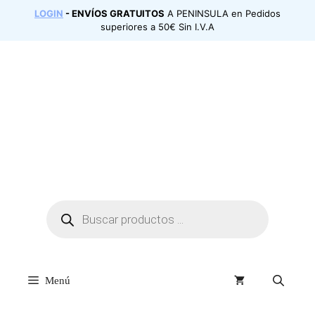
Saltar
LOGIN
- ENVÍOS GRATUITOS
A PENINSULA en Pedidos
al
superiores a 50€ Sin I.V.A
contenido
Búsqueda
de
productos
Menú