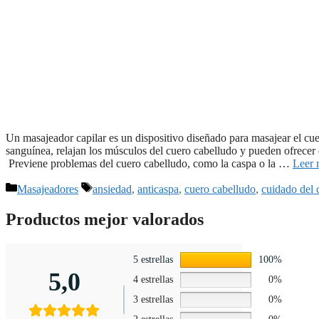
Un masajeador capilar es un dispositivo diseñado para masajear el cuer
sanguínea, relajan los músculos del cuero cabelludo y pueden ofrecer 
Previene problemas del cuero cabelludo, como la caspa o la …
Leer 
Categorías
Etiquetas
Masajeadores
ansiedad
,
anticaspa
,
cuero cabelludo
,
cuidado del 
Productos mejor valorados
5 estrellas
100%
5,0
4 estrellas
0%
3 estrellas
0%