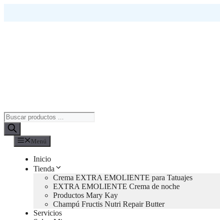
Saltar
al
contenido
Búsqueda
de
productos
Menú
Inicio
Tienda
Crema EXTRA EMOLIENTE para Tatuajes
EXTRA EMOLIENTE Crema de noche
Productos Mary Kay
Champú Fructis Nutri Repair Butter
Servicios