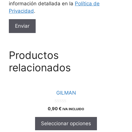
información detallada en la
Política de
Privacidad
.
Productos
relacionados
Este
producto
GILMAN
tiene
múltiples
0
0,90
€
IVA INCLUIDO
d
variantes.
e
Las
5
Seleccionar opciones
opciones