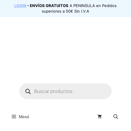
Saltar
LOGIN
- ENVÍOS GRATUITOS
A PENINSULA en Pedidos
al
superiores a 50€ Sin I.V.A
contenido
Búsqueda
de
productos
Menú