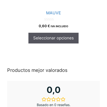
Este
elegir
producto
en
MAUVE
tiene
la
múltiples
página
0
0,60
€
IVA INCLUIDO
d
variantes.
de
e
Las
5
producto
Seleccionar opciones
opciones
se
pueden
elegir
en
Productos mejor valorados
la
página
de
0,0
producto
Basado en 0 reseñas.