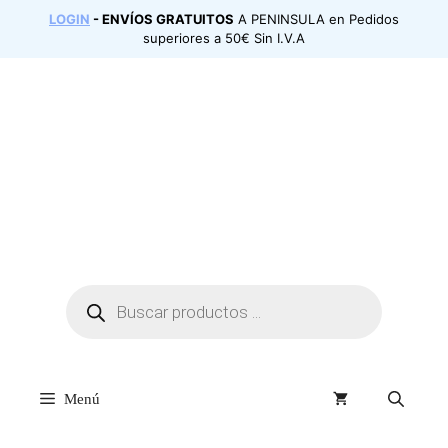
Saltar
LOGIN
- ENVÍOS GRATUITOS
A PENINSULA en Pedidos
al
superiores a 50€ Sin I.V.A
contenido
Búsqueda
de
productos
Menú