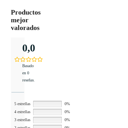
en
la
página
Productos
de
mejor
producto
valorados
0,0
Basado
en 0
reseñas.
5 estrellas
0%
4 estrellas
0%
3 estrellas
0%
2 estrellas
0%