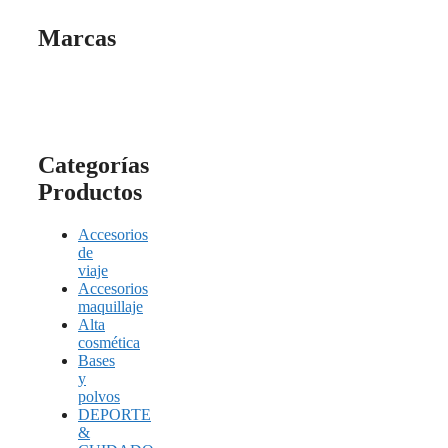
Marcas
Categorías
Productos
Accesorios
de
viaje
Accesorios
maquillaje
Alta
cosmética
Bases
y
polvos
DEPORTE
&