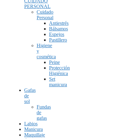
CUIDADO
PERSONAL
Cuidado
Personal
Antiestrés
Bálsamos
Espejos
Pastillero
Higiene
y
cosmética
Peine
Protección
Higiénica
Set
manicura
Gafas
de
sol
Fundas
de
gafas
Labios
Manicura
Maquillaje