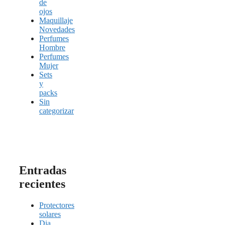
de
ojos
Maquillaje
Novedades
Perfumes
Hombre
Perfumes
Mujer
Sets
y
packs
Sin
categorizar
Entradas
recientes
Protectores
solares
Dia