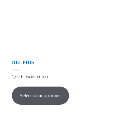
DELPHIS
0
1,02
€
IVA INCLUIDO
de
Este
5
producto
tiene
Seleccionar opciones
múltiples
variantes.
Las
opciones
se
pueden
elegir