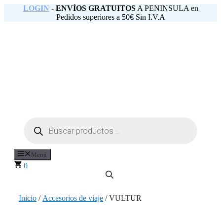
Saltar
LOGIN
- ENVÍOS GRATUITOS
A PENINSULA en
al
Pedidos superiores a 50€ Sin I.V.A
contenido
Búsqueda
de
productos
Menú
0
Inicio
/
Accesorios de viaje
/ VULTUR