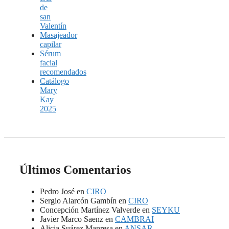
de
san
Valentín
Masajeador
capilar
Sérum
facial
recomendados
Catálogo
Mary
Kay
2025
Últimos Comentarios
Pedro José
en
CIRO
Sergio Alarcón Gambín
en
CIRO
Concepción Martínez Valverde
en
SEYKU
Javier Marco Saenz
en
CAMBRAI
Alicia Suárez Manresa
en
ANSAR