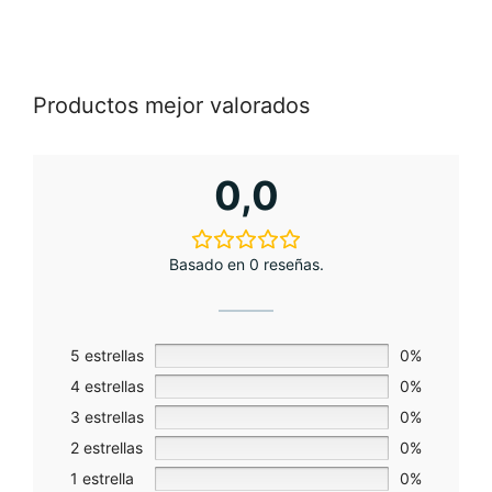
pueden
elegir
en
Productos mejor valorados
la
página
de
0,0
producto
Basado en 0 reseñas.
5 estrellas
0%
4 estrellas
0%
3 estrellas
0%
2 estrellas
0%
1 estrella
0%