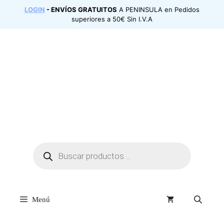
Saltar
LOGIN
- ENVÍOS GRATUITOS
A PENINSULA en Pedidos
al
superiores a 50€ Sin I.V.A
contenido
Búsqueda
de
productos
Menú