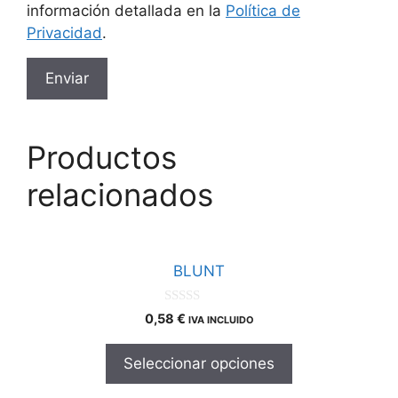
información detallada en la
Política de
Privacidad
.
Productos
relacionados
Este
producto
BLUNT
tiene
múltiples
0
0,58
€
IVA INCLUIDO
d
variantes.
e
Las
5
Seleccionar opciones
opciones
se