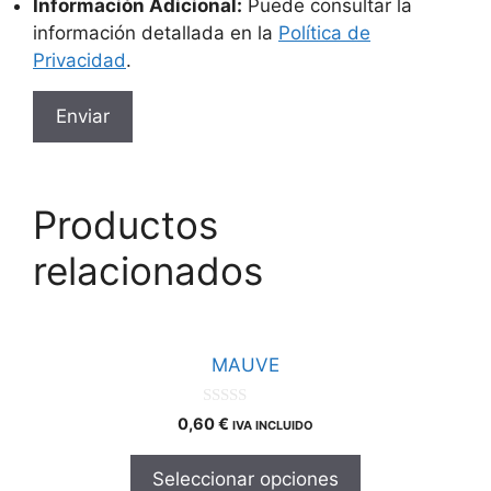
Información Adicional:
Puede consultar la
información detallada en la
Política de
Privacidad
.
Productos
relacionados
Este
producto
MAUVE
tiene
múltiples
0
0,60
€
IVA INCLUIDO
d
variantes.
e
Las
5
Seleccionar opciones