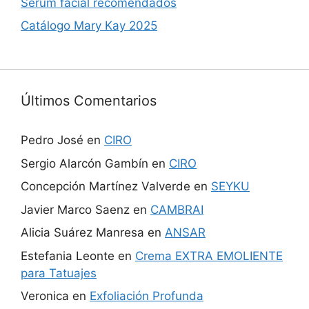
Sérum facial recomendados
Catálogo Mary Kay 2025
Últimos Comentarios
Pedro José
en
CIRO
Sergio Alarcón Gambín
en
CIRO
Concepción Martínez Valverde
en
SEYKU
Javier Marco Saenz
en
CAMBRAI
Alicia Suárez Manresa
en
ANSAR
Estefania Leonte
en
Crema EXTRA EMOLIENTE
para Tatuajes
Veronica
en
Exfoliación Profunda