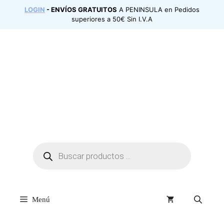
Saltar
LOGIN
- ENVÍOS GRATUITOS
A PENINSULA en Pedidos
al
superiores a 50€ Sin I.V.A
contenido
Búsqueda
de
productos
Menú