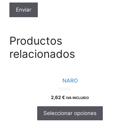
Productos
relacionados
Este
producto
NARO
tiene
múltiples
0
2,62
€
IVA INCLUIDO
d
variantes.
e
Las
5
Seleccionar opciones
opciones
se
pueden
Este