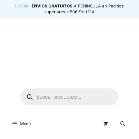
Saltar
LOGIN
- ENVÍOS GRATUITOS
A PENINSULA en Pedidos
al
superiores a 50€ Sin I.V.A
contenido
Búsqueda
de
productos
Menú