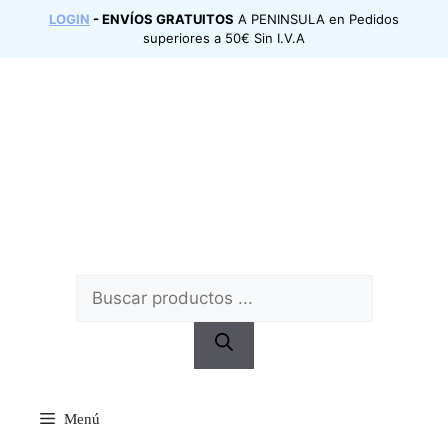
Saltar
LOGIN
- ENVÍOS GRATUITOS
A PENINSULA en Pedidos
al
superiores a 50€ Sin I.V.A
contenido
Búsqueda
de
productos
Menú