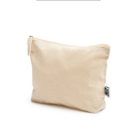
Este
producto
tiene
múltiples
variantes.
Las
opciones
se
pueden
elegir
en
la
página
de
producto