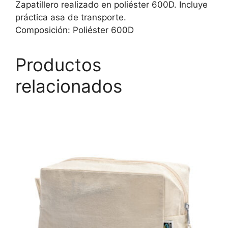
Zapatillero realizado en poliéster 600D. Incluye
práctica asa de transporte.
Composición: Poliéster 600D
Productos
relacionados
Este
producto
tiene
múltiples
variantes.
Las
opciones
se
pueden
elegir