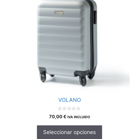
variantes.
Las
opciones
se
pueden
elegir
en
la
página
de
producto
VOLANO
0
70,00
€
IVA INCLUIDO
d
e
5
Seleccionar opciones