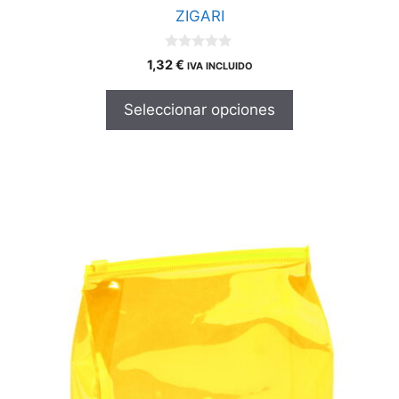
ZIGARI
0
1,32
€
IVA INCLUIDO
d
e
5
Seleccionar opciones
Este
producto
tiene
múltiples
variantes.
Las
opciones
se
pueden
elegir