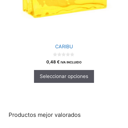
en
la
página
de
producto
CARIBU
0
0,48
€
IVA INCLUIDO
d
e
5
Seleccionar opciones
Productos mejor valorados