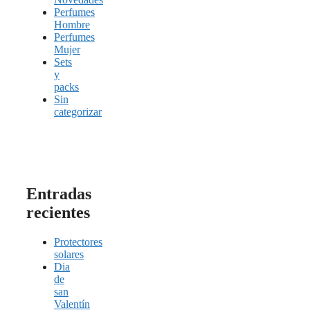
Perfumes
Hombre
Perfumes
Mujer
Sets
y
packs
Sin
categorizar
Entradas
recientes
Protectores
solares
Dia
de
san
Valentín