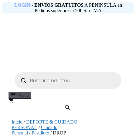
Saltar
LOGIN
- ENVÍOS GRATUITOS
A PENINSULA en
al
Pedidos superiores a 50€ Sin I.V.A
contenido
Búsqueda
de
productos
Menú
Inicio
/
DEPORTE & CUIDADO
PERSONAL
/
Cuidado
Personal
/
Pastillero
/ DROP