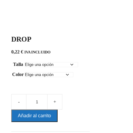
DROP
0,22
€
IVA INCLUIDO
Talla
Color
DROP
cantidad
Añadir al carrito