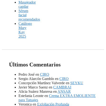
Masajeador
capilar
Sérum
facial
recomendados
Catálogo
Mary
Kay
2025
Últimos Comentarios
Pedro José
en
CIRO
Sergio Alarcón Gambín
en
CIRO
Concepción Martínez Valverde
en
SEYKU
Javier Marco Saenz
en
CAMBRAI
Alicia Suárez Manresa
en
ANSAR
Estefania Leonte
en
Crema EXTRA EMOLIENTE
para Tatuajes
Veronica
en
Exfoliación Profunda