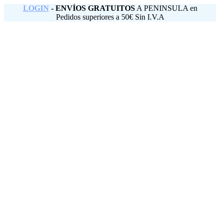
Saltar
LOGIN
- ENVÍOS GRATUITOS
A PENINSULA en
al
Pedidos superiores a 50€ Sin I.V.A
contenido