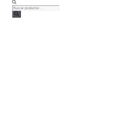
Búsqueda
de
productos
Nombre de usuario
Fecha de nacimiento
Nombre
profesion
Apellidos
Mejor momento para
contactarme
Mañana
Tarde
Dirección E-mail
Dirección actual
Clave