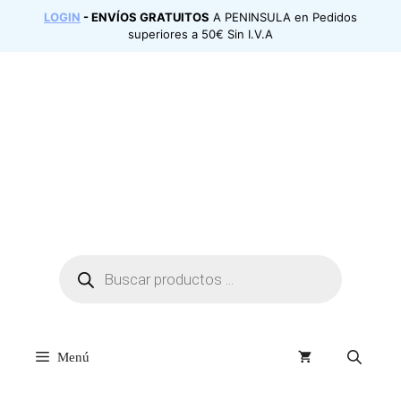
Saltar
LOGIN
- ENVÍOS GRATUITOS
A PENINSULA en Pedidos
al
superiores a 50€ Sin I.V.A
contenido
Búsqueda
de
productos
Menú